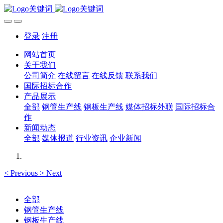
登录
注册
网站首页
关于我们
公司简介
在线留言
在线反馈
联系我们
国际招标合作
产品展示
全部
钢管生产线
钢板生产线
媒体招标外联
国际招标合
作
新闻动态
全部
媒体报道
行业资讯
企业新闻
<
Previous
>
Next
全部
钢管生产线
钢板生产线