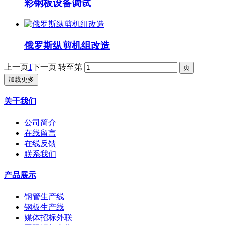
彩钢板设备调试
俄罗斯纵剪机组改造
上一页
1
下一页
转至第
加载更多
关于我们
公司简介
在线留言
在线反馈
联系我们
产品展示
钢管生产线
钢板生产线
媒体招标外联