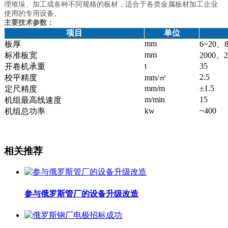
理堆垛、加工成各种不同规格的板材，适合于各类金属板材加工企业
使用的专用设备。
主要技术参数：
项目
单位
mm
板厚
6~20、8
mm
标准板宽
2000、2
t
35
开卷机承重
2.5
校平精度
mm/㎡
mm/m
±1.5
定尺精度
m/min
15
机组最高线速度
kw
~400
机组总功率
相关推荐
参与俄罗斯管厂的设备升级改造