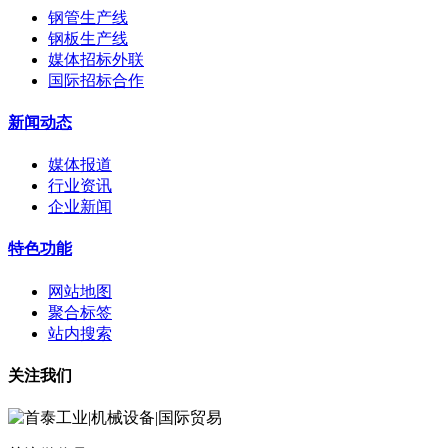
钢管生产线
钢板生产线
媒体招标外联
国际招标合作
新闻动态
媒体报道
行业资讯
企业新闻
特色功能
网站地图
聚合标签
站内搜索
关注我们