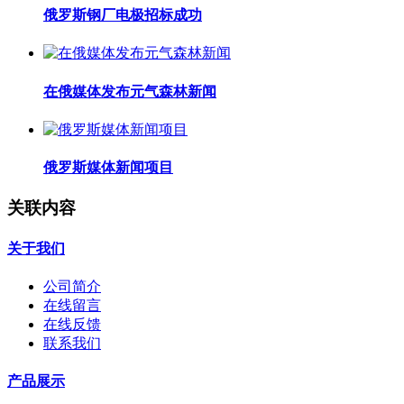
俄罗斯钢厂电极招标成功
在俄媒体发布元气森林新闻
俄罗斯媒体新闻项目
关联内容
关于我们
公司简介
在线留言
在线反馈
联系我们
产品展示