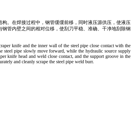
结构。在焊接过程中，钢管缓缓前移，同时液压源供压，使液压
与钢管内壁之间的相对位移，使刮刀平稳、准确、干净地刮除钢
raper knife and the inner wall of the steel pipe close contact with the
the steel pipe slowly move forward, while the hydraulic source supply
raper knife head and weld close contact, and the support groove in the
urately and cleanly scrape the steel pipe weld burr.