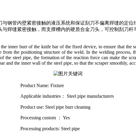
刀与钢管内壁紧密接触的液压系统和保证刮刀不偏离焊缝的定位
头与焊缝紧密接触，而支撑槽内的硬质合金刀头，可控制刮刀杆
e inner burr of the knife bar of the fixed device, to ensure that the sc
te from the positioning structure of the weld. In the welding process, 
l of the steel pipe, the formation of the reaction force can make the sc
ar and the inner wall of the steel pipe, so that the scraper smoothly, acc
Product Name: Fixture
Applicable industries： Steel pipe manufacturers
Product use: Steel pipe burr cleaning
Processing custom ： Yes
Processing products: Steel pipe