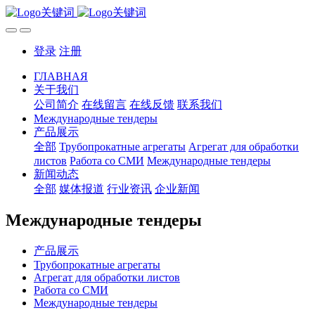
登录
注册
ГЛАВНАЯ
关于我们
公司简介
在线留言
在线反馈
联系我们
Международные тендеры
产品展示
全部
Трубопрокатные агрегаты
Агрегат для обработки
листов
Работа со СМИ
Международные тендеры
新闻动态
全部
媒体报道
行业资讯
企业新闻
Международные тендеры
产品展示
Трубопрокатные агрегаты
Агрегат для обработки листов
Работа со СМИ
Международные тендеры