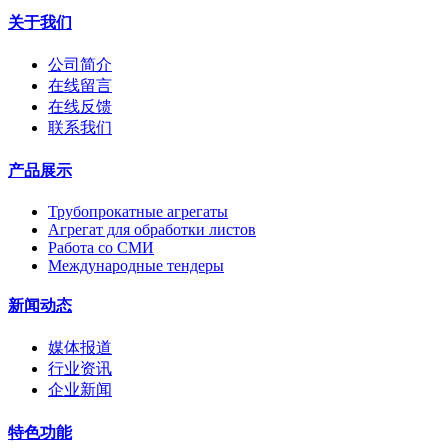
关于我们
公司简介
在线留言
在线反馈
联系我们
产品展示
Трубопрокатные агрегаты
Агрегат для обработки листов
Работа со СМИ
Международные тендеры
新闻动态
媒体报道
行业资讯
企业新闻
特色功能