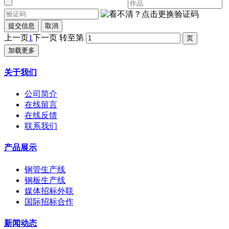
提交信息
取消
上一页
1
下一页
转至第
加载更多
关于我们
公司简介
在线留言
在线反馈
联系我们
产品展示
钢管生产线
钢板生产线
媒体招标外联
国际招标合作
新闻动态