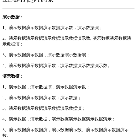
2021-09-13
长沙
1
8-15K
演示数据：
1、演示数据演示数据演示数据演示数，演示数据演；
2、演示数据演示数据演示数据演示数据演示数, 演示数据演示数据演
示数据演；
3、演示数据演示数据，演示数据演示数据演；
4、演示数据演示数据演示数，演示数据演示数据演示数。
演示数据：
1、演示数据，演示数据演，演示数据演示数；
2、演示数据演示数据演示数；演示数据；
3、演示数据演示数据演示数据演示数据演；
4、演示数据，演示数据，演示数据演示数据演示数据演示；
5、演示数据演示数据演，演示数据演示数、演示数据演示数据演示
数。