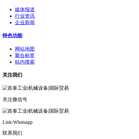
媒体报道
行业资讯
企业新闻
特色功能
网站地图
聚合标签
站内搜索
关注我们
关注微信号
Link:Whatsapp
联系我们