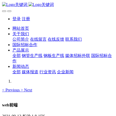
登录
注册
网站首页
关于我们
公司简介
在线留言
在线反馈
联系我们
国际招标合作
产品展示
全部
钢管生产线
钢板生产线
媒体招标外联
国际招标合
作
新闻动态
全部
媒体报道
行业资讯
企业新闻
<
Previous
>
Next
web前端