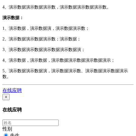
4、演示数据演示数据演示数，演示数据演示数据演示数。
演示数据：
1、演示数据，演示数据演，演示数据演示数；
2、演示数据演示数据演示数；演示数据；
3、演示数据演示数据演示数据演示数据演；
4、演示数据，演示数据，演示数据演示数据演示数据演示；
5、演示数据演示数据演，演示数据演示数、演示数据演示数据演示
数。
在线应聘
×
在线应聘
性别
先生