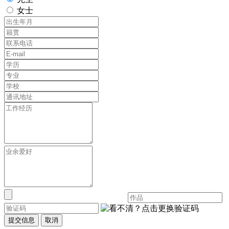
女士
提交信息
取消