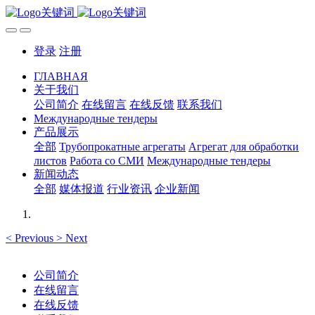
登录
注册
ГЛАВНАЯ
关于我们
公司简介
在线留言
在线反馈
联系我们
Международные тендеры
产品展示
全部
Трубопрокатные агрегаты
Агрегат для обработки
листов
Работа со СМИ
Международные тендеры
新闻动态
全部
媒体报道
行业资讯
企业新闻
<
Previous
>
Next
公司简介
在线留言
在线反馈