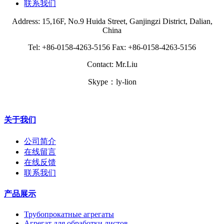
联系我们
Address: 15,16F, No.9 Huida Street, Ganjingzi District, Dalian,
China
Tel: +86-0158-4263-5156 Fax: +86-0158-4263-5156
Contact: Mr.Liu
Skype：ly-lion
关于我们
公司简介
在线留言
在线反馈
联系我们
产品展示
Трубопрокатные агрегаты
Агрегат для обработки листов