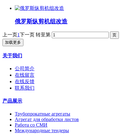
俄罗斯纵剪机组改造
上一页
1
下一页
转至第
加载更多
关于我们
公司简介
在线留言
在线反馈
联系我们
产品展示
Трубопрокатные агрегаты
Агрегат для обработки листов
Работа со СМИ
Международные тендеры