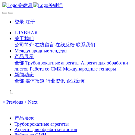
登录
注册
ГЛАВНАЯ
关于我们
公司简介
在线留言
在线反馈
联系我们
Международные тендеры
产品展示
全部
Трубопрокатные агрегаты
Агрегат для обработки
листов
Работа со СМИ
Международные тендеры
新闻动态
全部
媒体报道
行业资讯
企业新闻
<
Previous
>
Next
产品展示
Трубопрокатные агрегаты
Агрегат для обработки листов
Работа со СМИ